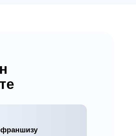
н
те
 франшизу