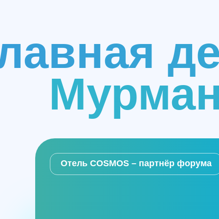
лавная д
Мурман
Отель COSMOS – партнёр форума