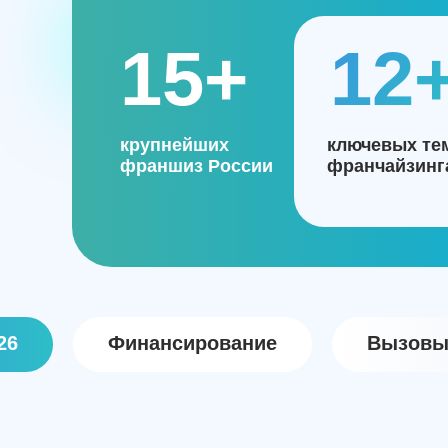
15+
12
15+
крупнейших
ключевых те
франшиз России
франчайзинг
26
Финансирование
Вызовы 