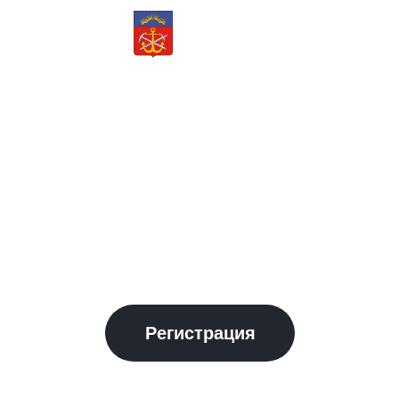
ПРАВИТЕЛЬСТВО
МУРМАНСКОЙ
ОБЛАСТИ
йзинг
Инв
Ждем 
 2026
регио
До фор
00
Регистрация
Дней