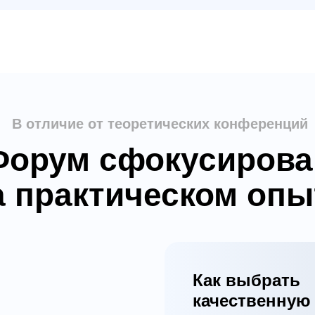
В отличие от теоретических конференций
Форум сфокусирова
а практическом опы
Как выбрать
качественную