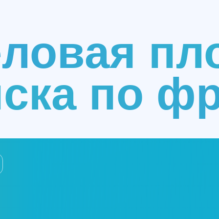
еловая пл
ска по фр