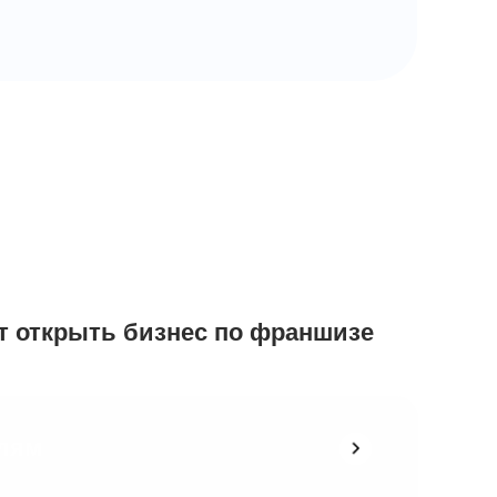
н
ет открыть бизнес по франшизе
лям