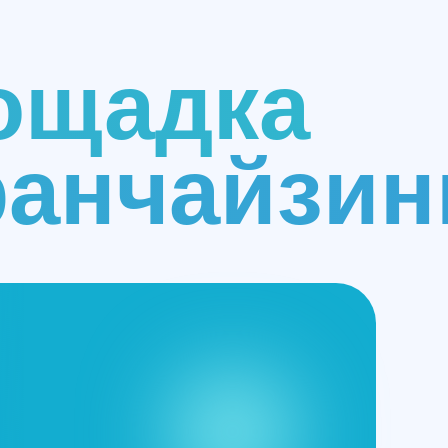
ощадка
анчайзин